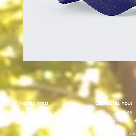
Visitez nous
Contactez-nous
Village Bananes, Eau Bleue,
TEL: +230 5 732 8186
Grand Port, Ile Maurice
E-MAIL:
parclagrave@
© Doma