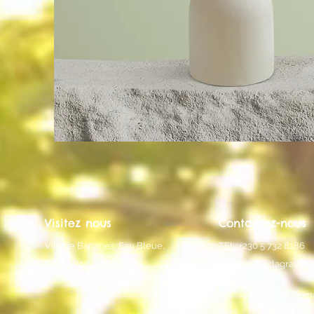
Visitez nous
Contactez-nous
Village Bananes, Eau Bleue,
TEL: +230 5 732 8186
Grand Port, Ile Maurice
E-MAIL:
parclagrave@
© Doma